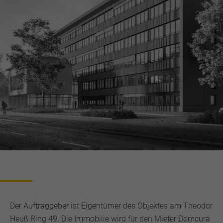
Der Auftraggeber ist Eigentümer des Objektes am Theodor
Heuß Ring 49. Die Immobilie wird für den Mieter Domcura