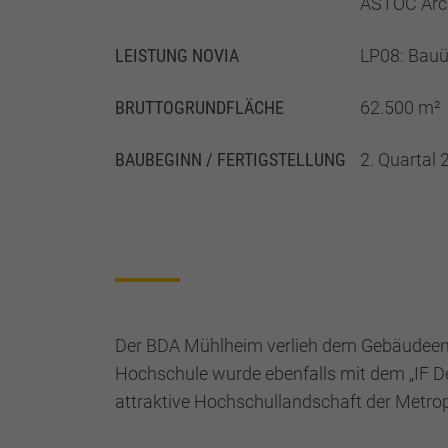
ASTOC Arch
LEISTUNG NOVIA
LP08: Bau
BRUTTO­GRUND­FLÄCHE
62.500 m²
BAUBEGINN / FERTIGSTELLUNG
2. Quartal 
Der BDA Mühlheim verlieh dem Gebäudeens
Hochschule wurde ebenfalls mit dem „IF D
attraktive Hochschullandschaft der Metrop