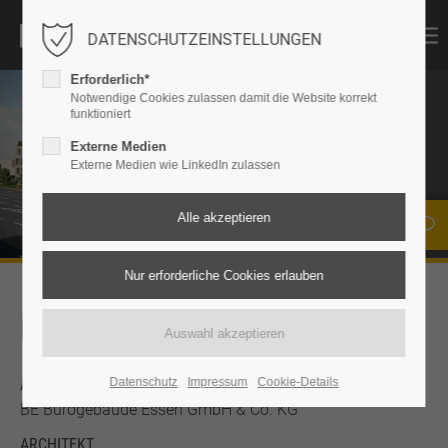
DATENSCHUTZEINSTELLUNGEN
Erforderlich*
Notwendige Cookies zulassen damit die Website korrekt
funktioniert
MAX
Externe Medien
Externe Medien wie LinkedIn zulassen
Essen
KEYFACTS
AUFTRAGGEBER
Datenschutz
Impressum
Cookie-Details
BE Bürogebäude Essen GmbH & Co. KG
ARCHITEKT